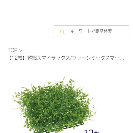
TOP
>
【12枚】難燃スマイラックス/ファーンミックスマット LEE-7152