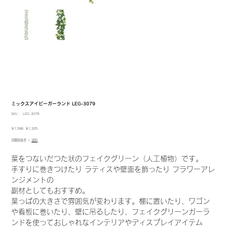
ミックスアイビーガーランド LEG-3079
SKU：
SKU：
LEG-3079
LEG-
3079
元
セ
￥1,596
￥1,325
の
ー
消費税抜き
|
送料
価
ル
格
価
格
葉をつないだつた状のフェイクグリーン（人工植物）です。
手すりに巻きつけたり ラティスや壁面を飾ったり フラワーアレ
ンジメントの
副材としてもおすすめ。
葉っぱの大きさで雰囲気が変わります。棚に置いたり、ワゴン
や看板に巻いたり、壁に吊るしたり、フェイクグリーンガーラ
ンドを使っておしゃれなインテリアやディスプレイアイテム