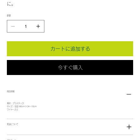
に。
数量
カートに追加する
今すぐ購入
商品情報
素材：プラスチック
サイズ：全長180cm ﾘｰﾌ4～10cm
ワイヤー入り
発送について