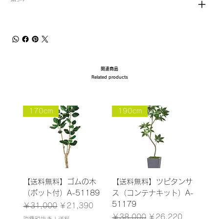
JANコード
関連商品
Related products
170cm
190cm
【送料無料】ゴムの木
【送料無料】ツピタンサ
（ポット付）A-51189
ス（コンテナキット）A-
51179
通常価格
セール価格
￥31,000
￥21,390
通常価格
セール価格
￥38,000
￥26,220