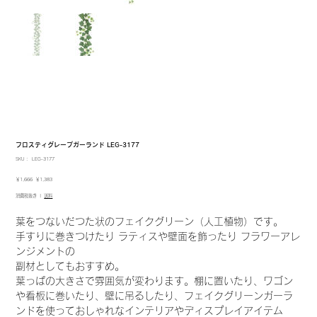
フロスティグレープガーランド LEG-3177
SKU：
SKU：
LEG-3177
LEG-
3177
元
セ
￥1,666
￥1,383
の
ー
消費税抜き
|
送料
価
ル
格
価
格
葉をつないだつた状のフェイクグリーン（人工植物）です。
手すりに巻きつけたり ラティスや壁面を飾ったり フラワーアレ
ンジメントの
副材としてもおすすめ。
葉っぱの大きさで雰囲気が変わります。棚に置いたり、ワゴン
や看板に巻いたり、壁に吊るしたり、フェイクグリーンガーラ
ンドを使っておしゃれなインテリアやディスプレイアイテム