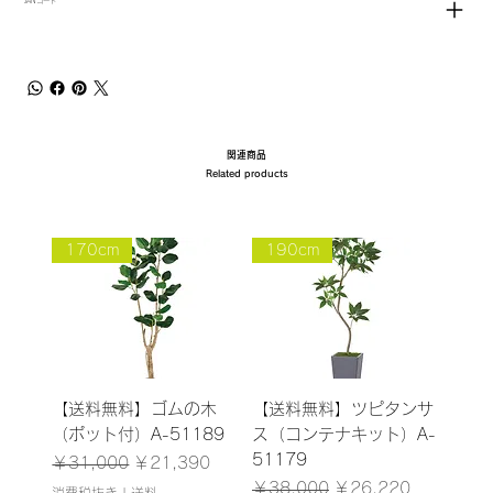
JANコード
関連商品
Related products
170cm
190cm
【送料無料】ゴムの木
【送料無料】ツピタンサ
（ポット付）A-51189
ス（コンテナキット）A-
51179
通常価格
セール価格
￥31,000
￥21,390
通常価格
セール価格
￥38,000
￥26,220