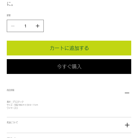
に。
数量
カートに追加する
今すぐ購入
商品情報
素材：プラスチック
サイズ：全長190cm ﾘｰﾌ3.5～11cm
ワイヤー入り
発送について