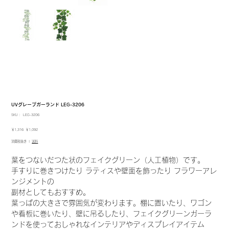
UVグレープガーランド LEG-3206
SKU：
SKU：
LEG-3206
LEG-
3206
元
セ
￥1,316
￥1,092
の
ー
消費税抜き
|
送料
価
ル
格
価
格
葉をつないだつた状のフェイクグリーン（人工植物）です。
手すりに巻きつけたり ラティスや壁面を飾ったり フラワーアレ
ンジメントの
副材としてもおすすめ。
葉っぱの大きさで雰囲気が変わります。棚に置いたり、ワゴン
や看板に巻いたり、壁に吊るしたり、フェイクグリーンガーラ
ンドを使っておしゃれなインテリアやディスプレイアイテム