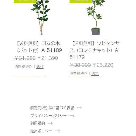
【送料無料】ゴムの木
【送料無料】ツピタンサ
（ポット付）A-51189
ス（コンテナキット）A-
51179
通常価格
セール価格
￥31,000
￥21,390
通常価格
セール価格
￥38,000
￥26,220
消費税抜き
|
送料
消費税抜き
|
送料
185cm
187cm
150cm
165cm
200cm
145cm
184cm
185cm
210cm
150cm
185cm
180cm
120cm
120cm
特定商取引法に基づく表記
プライバシーポリシー
【送料無料】ウンベラー
【送料無料】パキラ（コ
【送料無料】アセビ（ポ
【送料無料】ファイカス
【送料無料】ユーカリ
【送料無料】ドラセナ
【送料無料】エバーフレ
【送料無料】ゴムの木
【送料無料】オリーブ
【送料無料】パーム（ポ
【送料無料】トネリコ
【送料無料】マホニア
【送料無料】シェフレラ
【送料無料】ドラセナ
利用規約
タ（コンテナキット）A-
ンテナキット）A-
ット付）A-51061
ツリー（ポット付）A-
（ポット付）A-51040
（ポット付）A-51138
ッシュ（コンテナキッ
（コンテナキット）A-
（コンテナキット）A-
ット付）A-51146
（ポット付）A-51171
（ポット付）A-51144
（ポット付）A-51175
（ポット付）A-51137
返品ポリシー