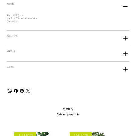
商品情報
素材：プラスチック
サイズ：全長150cm ﾘｰﾌ3.5～10cm
ワイヤー入り
発送について
JANコード
注意事項
関連商品
Related products
170cm
190cm