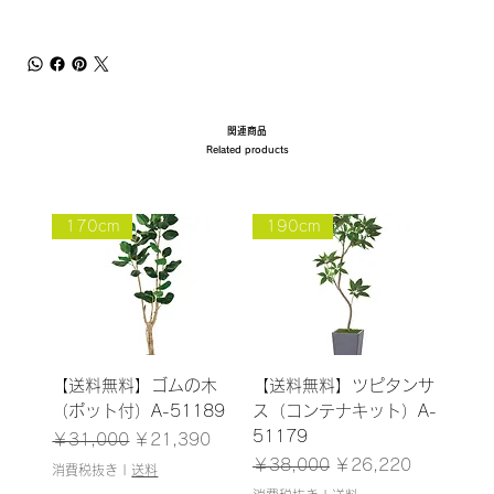
関連商品
Related products
170cm
190cm
【送料無料】ゴムの木
【送料無料】ツピタンサ
（ポット付）A-51189
ス（コンテナキット）A-
51179
通常価格
セール価格
￥31,000
￥21,390
通常価格
セール価格
￥38,000
￥26,220
消費税抜き
|
送料