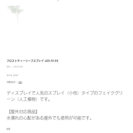
フロストティーリーフスプレイ LES-5133
SKU：
SKU：
LES-5133
LES-
5133
元
セ
￥418
￥347
の
ー
消費税抜き
|
送料
価
ル
格
価
格
ディスプレイで人気のスプレイ（小枝）タイプのフェイクグリ
ーン（人工植物）です。
【屋外対応商品】
水濡れの心配がある屋外でも使用が可能です。
数量