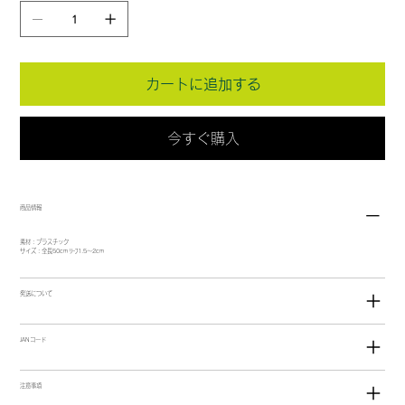
カートに追加する
今すぐ購入
商品情報
素材：プラスチック
サイズ：全長50cm ﾘｰﾌ1.5～2cm
発送について
JANコード
注意事項