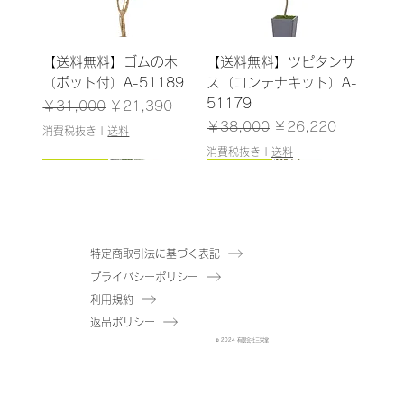
【送料無料】ゴムの木
【送料無料】ツピタンサ
（ポット付）A-51189
ス（コンテナキット）A-
51179
通常価格
セール価格
￥31,000
￥21,390
通常価格
セール価格
￥38,000
￥26,220
消費税抜き
|
送料
消費税抜き
|
送料
185cm
187cm
150cm
165cm
200cm
145cm
184cm
185cm
210cm
150cm
185cm
180cm
120cm
120cm
特定商取引法に基づく表記
プライバシーポリシー
【送料無料】ウンベラー
【送料無料】パキラ（コ
【送料無料】アセビ（ポ
【送料無料】ファイカス
【送料無料】ユーカリ
【送料無料】ドラセナ
【送料無料】エバーフレ
【送料無料】ゴムの木
【送料無料】オリーブ
【送料無料】パーム（ポ
【送料無料】トネリコ
【送料無料】マホニア
【送料無料】シェフレラ
【送料無料】ドラセナ
利用規約
タ（コンテナキット）A-
ンテナキット）A-
ット付）A-51061
ツリー（ポット付）A-
（ポット付）A-51040
（ポット付）A-51138
ッシュ（コンテナキッ
（コンテナキット）A-
（コンテナキット）A-
ット付）A-51146
（ポット付）A-51171
（ポット付）A-51144
（ポット付）A-51175
（ポット付）A-51137
返品ポリシー
51180
51182
在庫なし
50866
在庫なし
在庫なし
ト）A-51183
51181
51184
在庫なし
在庫なし
在庫なし
在庫なし
在庫なし
© 2024 有限会社三栄堂
在庫なし
在庫なし
通常価格
通常価格
セール価格
セール価格
通常価格
通常価格
セール価格
セール価格
￥38,000
￥43,000
￥26,220
￥29,670
￥43,000
￥48,000
￥29,670
￥33,120
消費税抜き
消費税抜き
|
|
送料
送料
消費税抜き
消費税抜き
|
|
送料
送料