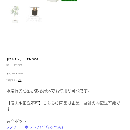
ドラセナツリー LET-2069
SKU：
SKU：
LET-2069
LET-
2069
元
セ
￥25,060
￥20,800
の
ー
消費税抜き
|
送料
価
ル
格
価
格
水濡れの心配がある屋外でも使用が可能です。
【個人宅配送不可】こちらの商品は企業・店舗のみ配送可能で
す。
適合ポット
>>ツリーポット7号(容器のみ)