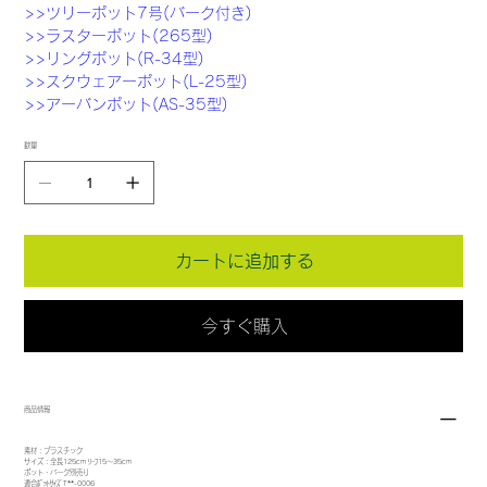
>>ツリーポット7号(バーク付き)
>>ラスターポット(265型)
>>リングポット(R-34型)
>>スクウェアーポット(L-25型)
>>アーバンポット(AS-35型)
数量
カートに追加する
今すぐ購入
商品情報
素材：プラスチック
サイズ：全長125cm ﾘｰﾌ15～35cm
ポット・バーク別売り
適合ﾎﾟｯﾄｻｲｽﾞT**-0006