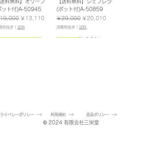
クイックビュー
クイックビュー
送料無料】オリーブ
【送料無料】シェフレラ
ポット付)A-50945
(ポット付)A-50859
常価格
セール価格
通常価格
セール価格
19,000
￥13,110
￥29,000
￥20,010
費税抜き
|
送料
消費税抜き
|
送料
126cm/残りわずか
125cm
クイックビュー
クイックビュー
送料無料】ファーンツ
【送料無料】アガベ(ポ
ー(ポット付)A-
ット付)A-51131
1081
通常価格
セール価格
￥47,000
￥32,430
常価格
セール価格
22,000
￥15,180
消費税抜き
|
送料
プライバシーポリシー
利用規約
返品ポリシー
費税抜き
|
送料
© 2024 有限会社三栄堂