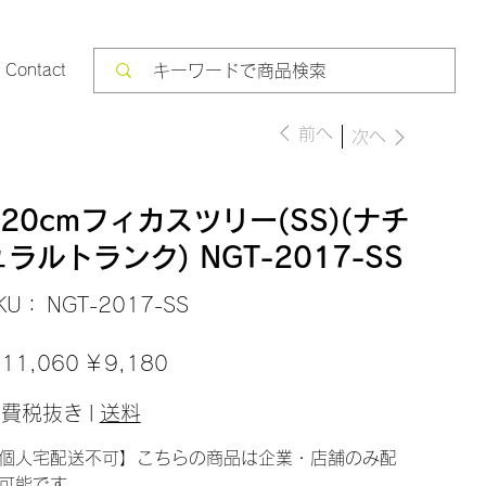
Contact
前へ
次へ
120cmフィカスツリー(SS)(ナチ
ュラルトランク) NGT-2017-SS
SKU：
KU：
NGT-2017-SS
NGT-
2017-
SS
セ
11,060
￥9,180
ー
ル
価
消費税抜き
|
送料
格
個人宅配送不可】こちらの商品は企業・店舗のみ配
可能です。