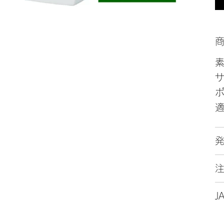
サ
適
J