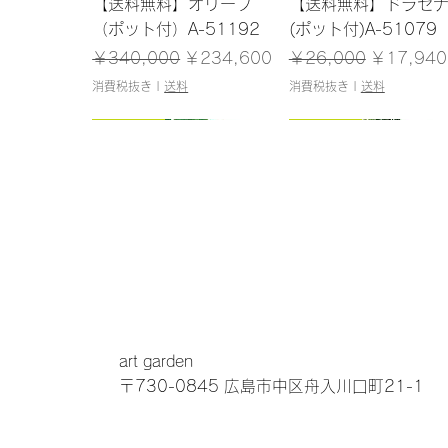
クイックビュー
クイックビュー
【送料無料】オリーブ
【送料無料】ドラセ
（ポット付）A-51192
(ポット付)A-51079
通常価格
セール価格
通常価格
セール価
￥340,000
￥234,600
￥26,000
￥17,940
消費税抜き
|
送料
消費税抜き
|
送料
145cm
160cm
93cm
183cm
クイックビュー
クイックビュー
クイックビュー
クイックビュー
【送料無料】ファーン
【送料無料】ウンベラー
【送料無料】アロカ
【送料無料】シェフ
(ポット付)A-50931
タ(ポット付)A-51039
(ポット付)A-51069
(ポット付)A-51177
通常価格
通常価格
セール価格
セール価格
通常価格
通常価格
セール価
セール価
￥38,000
￥33,000
￥26,220
￥22,770
￥15,000
￥29,800
￥10,350
￥20,562
art garden
消費税抜き
消費税抜き
|
|
送料
送料
消費税抜き
消費税抜き
|
|
送料
送料
〒730-0845 広島市中区舟入川口町21-1