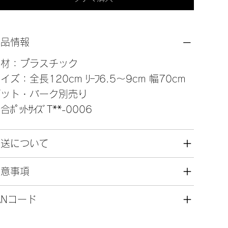
商品情報
素材：プラスチック
イズ：全長120cm ﾘｰﾌ6.5～9cm 幅70cm
ポット・バーク別売り
合ﾎﾟｯﾄｻｲｽﾞT**-0006
発送について
注意事項
ANコード