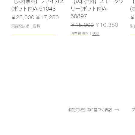
クイックビュー
クイックビュー
ナ
【送料無料】ファイカス
【送料無料】スモークツ
【
(ポット付)A-51043
リー(ポット付)A-
(
50897
格
通常価格
セール価格
通
￥25,000
￥17,250
￥
通常価格
セール価格
￥15,000
￥10,350
消費税抜き
|
送料
消
消費税抜き
|
送料
100cm
243cm/残りわずか
108cm/残りわずか
NEW
クイックビュー
クイックビュー
クイックビュー
クイックビュー
シア
レラ
【送料無料】ベビーシェ
【送料無料】エバーフレ
【送料無料】モンステラ
砂子水引(紫/銀)(100本/
【
フレラ(ポット付)A-
ッシュ(ポット付)A-
(ポット付)A-50856
パック) DE*-1473
リ
50757
51174
5
格
格
通常価格
通常価格
セール価格
セール価格
￥20,000
￥1,106
￥918
￥13,800
通常価格
通常価格
セール価格
セール価格
通
￥15,500
￥29,000
￥10,695
￥20,010
￥
消費税抜き
消費税抜き
|
|
送料
送料
特定商取引法に基づく表記
消費税抜き
消費税抜き
|
|
送料
送料
消