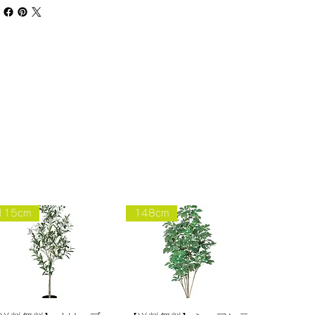
115cm
148cm