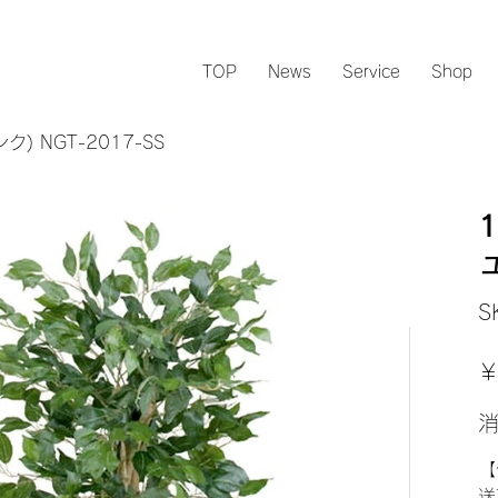
TOP
News
Service
Shop
) NGT-2017-SS
S
元
￥
の
価
格
【
送