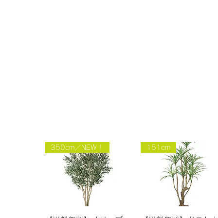
350cm／NEW！
151cm