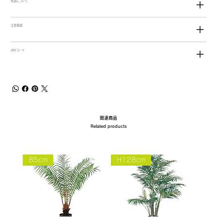
発送について
注意事項
JANコード
関連商品
Related products
85cm
H128cm