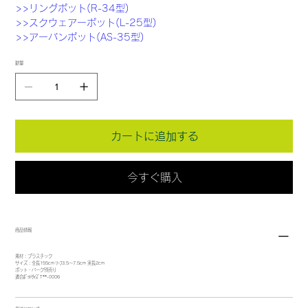
>>リングポット(R-34型)
>>スクウェアーポット(L-25型)
>>アーバンポット(AS-35型)
数量
カートに追加する
今すぐ購入
商品情報
素材：プラスチック
サイズ：全長155cm ﾘｰﾌ3.5～7.5cm 実長2cm
ポット・バーク別売り
適合ﾎﾟｯﾄｻｲｽﾞT**-0006