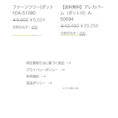
ファーンツリー(ポット
【送料無料】アレカパー
付)A-51080
ム（ポット付）A-
50694
通常価格
セール価格
￥9,600
￥6,624
通常価格
セール価格
￥42,400
￥29,256
消費税抜き
|
送料
消費税抜き
|
送料
170cm
185cm
103cm
155cm
150cm
185cm
180cm
190cm
185cm
160cm
150cm
165cm
200cm
145cm
特定商取引法に基づく表記
プライバシーポリシー
【送料無料】ゴムの木
【送料無料】ウンベラー
ツピタンサス(ポット
【送料無料】スモークツ
【送料無料】パーム（ポ
【送料無料】トネリコ
【送料無料】マホニア
【送料無料】ツピタンサ
【送料無料】ゴムの木
【送料無料】ドラセナ
【送料無料】アセビ（ポ
【送料無料】ファイカス
【送料無料】ユーカリ
【送料無料】ドラセナ
利用規約
（ポット付）A-51189
タ（コンテナキット）A-
付)A-51127
リー（ポット付）A-
ット付）A-51146
（ポット付）A-51171
（ポット付）A-51144
ス（コンテナキット）A-
（コンテナキット）A-
（ポット付）A-51139
ット付）A-51061
ツリー（ポット付）A-
（ポット付）A-51040
（ポット付）A-51138
返品ポリシー
51180
在庫なし
50898
在庫なし
在庫なし
在庫なし
51179
51181
在庫なし
在庫なし
50866
在庫なし
在庫なし
通常価格
セール価格
© 2024 有限会社三栄堂
￥31,000
￥21,390
在庫なし
在庫なし
通常価格
セール価格
通常価格
通常価格
セール価格
セール価格
￥38,000
￥26,220
￥38,000
￥43,000
￥26,220
￥29,670
消費税抜き
|
送料
消費税抜き
|
送料
消費税抜き
消費税抜き
|
|
送料
送料