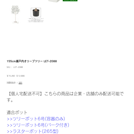
155cm瀬戸内オリーブツリー LET-2088
SKU：
SKU：
LET-2088
LET-
2088
元
セ
￥15,260
￥12,666
の
ー
消費税抜き
|
送料
価
ル
格
価
格
【個人宅配送不可】こちらの商品は企業・店舗のみ配送可能で
す。
適合ポット
>>ツリーポット6号(容器のみ)
>>ツリーポット6号(バーク付き)
>>ラスターポット(265型)