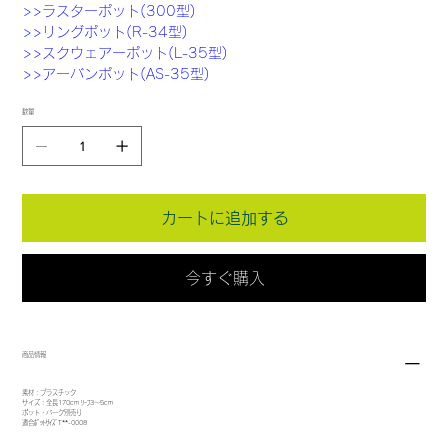
>>ラスターポット(300型)
>>リングポット(R-34型)
>>スクウェアーポット(L-35型)
>>アーバンポット(AS-35型)
数量
カートに追加する
今すぐ購入
商品情報
素材：プラスチック
サイズ：全長170cm ﾘｰﾌ3～5cm
ポット・バーク別売り
適合ﾎﾟｯﾄｻｲｽﾞT**-0008