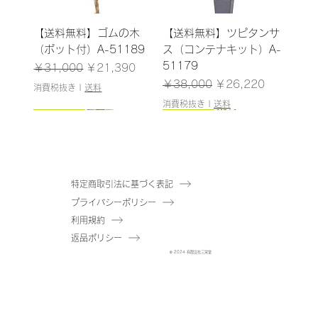
【送料無料】ゴムの木
【送料無料】ツピタンサ
（ポット付）A-51189
ス（コンテナキット）A-
51179
通常価格
セール価格
￥31,000
￥21,390
通常価格
セール価格
￥38,000
￥26,220
消費税抜き
|
送料
消費税抜き
|
送料
185cm
187cm
150cm
165cm
200cm
145cm
184cm
185cm
210cm
150cm
185cm
180cm
120cm
120cm
特定商取引法に基づく表記
プライバシーポリシー
【送料無料】ウンベラー
【送料無料】パキラ（コ
【送料無料】アセビ（ポ
【送料無料】ファイカス
【送料無料】ユーカリ
【送料無料】ドラセナ
【送料無料】エバーフレ
【送料無料】ゴムの木
【送料無料】オリーブ
【送料無料】パーム（ポ
【送料無料】トネリコ
【送料無料】マホニア
【送料無料】シェフレラ
【送料無料】ドラセナ
利用規約
タ（コンテナキット）A-
ンテナキット）A-
ット付）A-51061
ツリー（ポット付）A-
（ポット付）A-51040
（ポット付）A-51138
ッシュ（コンテナキッ
（コンテナキット）A-
（コンテナキット）A-
ット付）A-51146
（ポット付）A-51171
（ポット付）A-51144
（ポット付）A-51175
（ポット付）A-51137
返品ポリシー
51180
51182
在庫なし
50866
在庫なし
在庫なし
ト）A-51183
51181
51184
在庫なし
在庫なし
在庫なし
在庫なし
在庫なし
© 2024 有限会社三栄堂
在庫なし
在庫なし
通常価格
通常価格
セール価格
セール価格
通常価格
通常価格
セール価格
セール価格
￥38,000
￥43,000
￥26,220
￥29,670
￥43,000
￥48,000
￥29,670
￥33,120
消費税抜き
消費税抜き
|
|
送料
送料
消費税抜き
消費税抜き
|
|
送料
送料