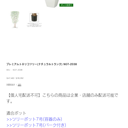
プレミアムトネリコツリー(ナチュラルトランク) NGT-2038
SKU：
SKU：
NGT-2038
NGT-
2038
元
セ
￥47,460
￥39,392
の
ー
消費税抜き
|
送料
価
ル
格
価
格
【個人宅配送不可】こちらの商品は企業・店舗のみ配送可能で
す。
適合ポット
>>ツリーポット7号(容器のみ)
>>ツリーポット7号(バーク付き)