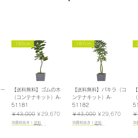
185cm
187cm
クイックビュー
クイックビュー
ラー
【送料無料】ゴムの木
【送料無料】パキラ（コ
【
）
（コンテナキット）A-
ンテナキット）A-
（
51181
51182
5
格
通常価格
セール価格
通常価格
セール価格
通
￥43,000
￥29,670
￥43,000
￥29,670
￥
消費税抜き
|
送料
消費税抜き
|
送料
消
200cm
225cm
180cm
300cm