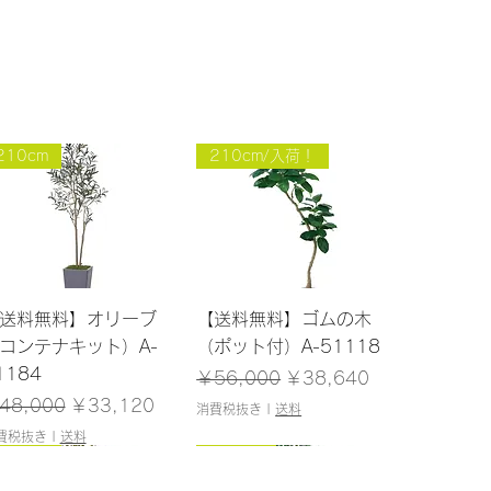
210cm
210cm/入荷！
クイックビュー
クイックビュー
送料無料】オリーブ
【送料無料】ゴムの木
コンテナキット）A-
（ポット付）A-51118
1184
通常価格
セール価格
￥56,000
￥38,640
常価格
セール価格
48,000
￥33,120
消費税抜き
|
送料
費税抜き
|
送料
145cm
120cm