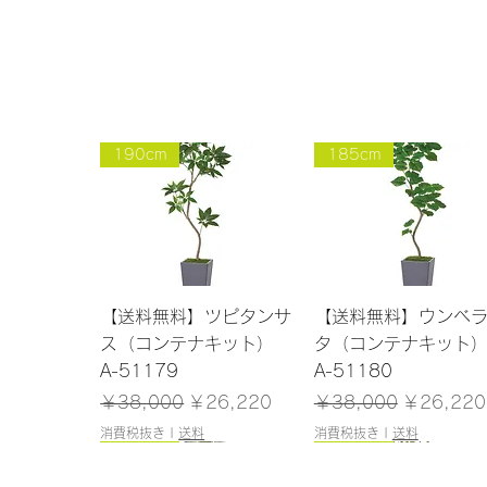
190cm
185cm
クイックビュー
クイックビュー
【送料無料】ツピタンサ
【送料無料】ウンベ
ス（コンテナキット）
タ（コンテナキット
A-51179
A-51180
通常価格
セール価格
通常価格
セール価
￥38,000
￥26,220
￥38,000
￥26,220
消費税抜き
|
送料
消費税抜き
|
送料
165cm
184cm
185cm
120cm