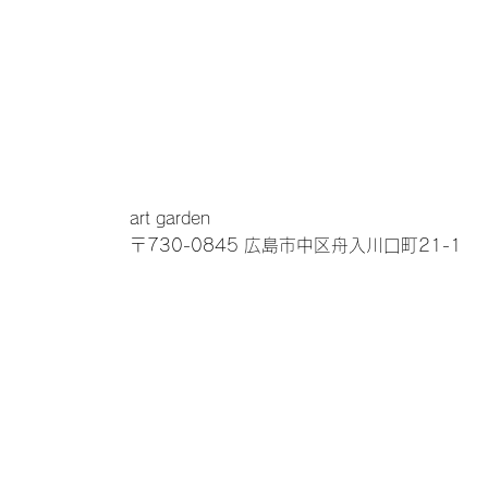
クイックビュー
クイックビュー
クイックビュー
クイックビュー
【送料無料】ファイカス
【送料無料】エバーフレ
【送料無料】トネリ
【送料無料】ドラセ
ツリー（ポット付）A-
ッシュ（コンテナキッ
（ポット付）A-5117
（ポット付）A-5113
50866
ト）A-51183
在庫なし
在庫なし
在庫なし
在庫なし
art garden
〒730-0845 広島市中区舟入川口町21-1