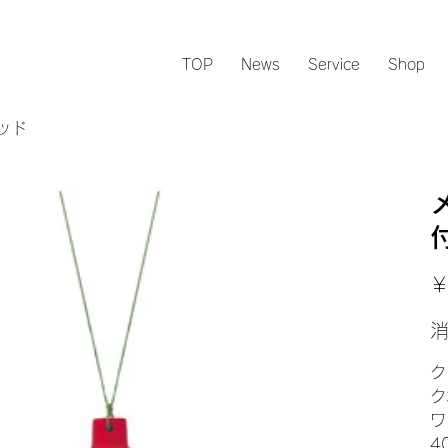
TOP
News
Service
Shop
ッド
元
￥
の
価
格
ク
ク
ワ
4