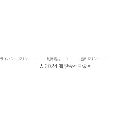
クイックビュー
クイックビュー
送料無料】ドラセナ
【送料無料】シェフレラ
ポット付）A-51138
（ポット付）A-51175
庫なし
在庫なし
プライバシーポリシー
利用規約
返品ポリシー
© 2024 有限会社三栄堂