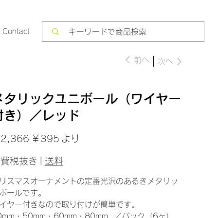
Contact
前へ
次へ
メタリックユニボール（ワイヤー
付き）／レッド
セ
2,366
￥395
より
ー
ル
価
消費税抜き
|
送料
格
リスマスオーナメントの定番光沢のあるきメタリッ
ボールです。
イヤー付きなので取り付けが簡単です。
0mm・50mm・60mm・80mm ／パック（6ヶ）