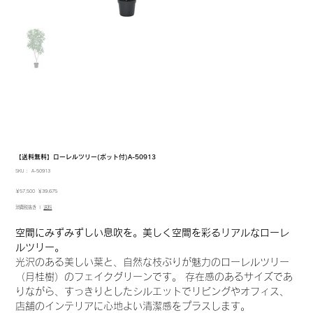
【送料無料】ローレルツリー(ポット付)A-50913
SKU：
SKU：
A-50913
A-
50913
元
セ
￥57,500
￥39,675
の
ー
消費税抜き
|
送料
価
ル
格
価
格
空間にみずみずしい息吹を。美しく空間を彩るリアルなローレ
ルツリー。
光沢のある美しい葉と、自然な枝ぶりが魅力のローレルツリー
（月桂樹）のフェイクグリーンです。 存在感のあるサイズであ
りながら、すっきりとしたシルエットでリビングやオフィス、
店舗のインテリアに心地よい清潔感をプラスします。