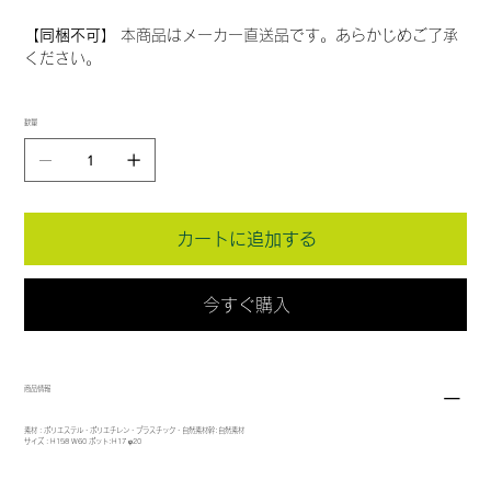
【同梱不可】
本商品はメーカー直送品です。あらかじめご了承
ください。
数量
カートに追加する
今すぐ購入
商品情報
素材：ポリエステル・ポリエチレン・プラスチック・自然素材幹:自然素材
サイズ：H158 W60 ポット:H17 φ20