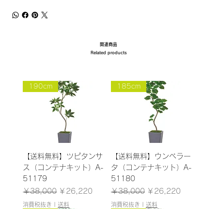
関連商品
Related products
190cm
185cm
【送料無料】ツピタンサ
【送料無料】ウンベラー
ス（コンテナキット）A-
タ（コンテナキット）A-
51179
51180
通常価格
セール価格
通常価格
セール価格
￥38,000
￥26,220
￥38,000
￥26,220
消費税抜き
|
送料
消費税抜き
|
送料
185cm
210cm
160cm
200cm
145cm
184cm
225cm
187cm
210cm/入荷！
185cm
180cm
120cm
120cm
300cm