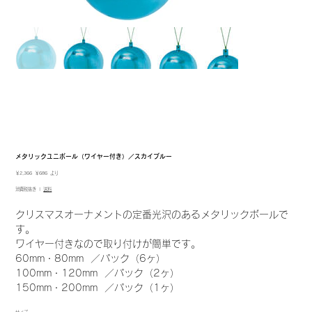
メタリックユニボール（ワイヤー付き）／スカイブルー
元
セ
￥2,366
￥686
より
の
ー
消費税抜き
|
送料
価
ル
格
価
格
クリスマスオーナメントの定番光沢のあるメタリックボールで
す。
ワイヤー付きなので取り付けが簡単です。
60mm・80mm ／パック（6ヶ）
100mm・120mm ／パック（2ヶ）
150mm・200mm ／パック（1ヶ）