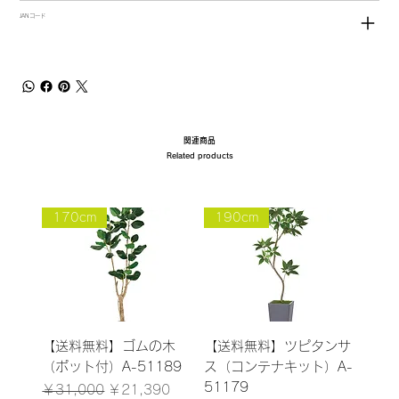
JANコード
関連商品
Related products
170cm
190cm
【送料無料】ゴムの木
【送料無料】ツピタンサ
（ポット付）A-51189
ス（コンテナキット）A-
51179
通常価格
セール価格
￥31,000
￥21,390