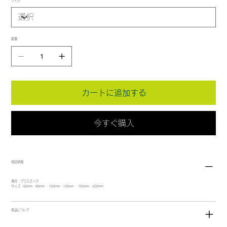
サイズ
数量
カートに追加する
今すぐ購入
商品情報
素材：プラスチック
サイズ：60mm・80mm ・100mm・120mm ・150mm・200mm
発送について