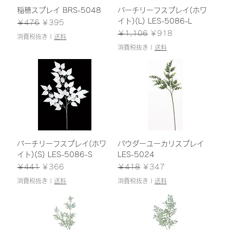
稲穂スプレイ BRS-5048
バーチリーフスプレイ(ホワ
イト)(L) LES-5086-L
通常価格
セール価格
￥476
￥395
通常価格
セール価格
￥1,106
￥918
消費税抜き
|
送料
消費税抜き
|
送料
バーチリーフスプレイ(ホワ
パウダーユーカリスプレイ
イト)(S) LES-5086-S
LES-5024
通常価格
セール価格
通常価格
セール価格
￥441
￥366
￥418
￥347
消費税抜き
|
送料
消費税抜き
|
送料