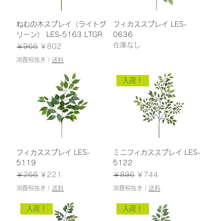
ねむの木スプレイ（ライトグ
フィカススプレイ LES-
リーン） LES-5163 LTGR
0636
在庫なし
通常価格
セール価格
￥966
￥802
消費税抜き
|
送料
入荷！
フィカススプレイ LES-
ミニフィカススプレイ LES-
5119
5122
通常価格
セール価格
通常価格
セール価格
￥266
￥221
￥896
￥744
消費税抜き
|
送料
消費税抜き
|
送料
入荷！
入荷！