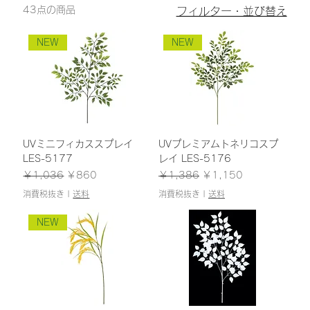
43点の商品
フィルター・並び替え
NEW
NEW
UVミニフィカススプレイ
UVプレミアムトネリコスプ
LES-5177
レイ LES-5176
通常価格
セール価格
通常価格
セール価格
￥1,036
￥860
￥1,386
￥1,150
消費税抜き
|
送料
消費税抜き
|
送料
NEW