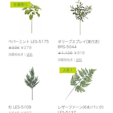
在庫限り
ペパーミント LES-5175
オリーブスプレイ(実付き)
BRS-5044
通常価格
セール価格
￥336
￥279
通常価格
セール価格
￥1,106
￥918
消費税抜き
|
送料
消費税抜き
|
送料
入荷！
杉 LES-5109
レザーファーン(6本/パック)
LES-5137
通常価格
セール価格