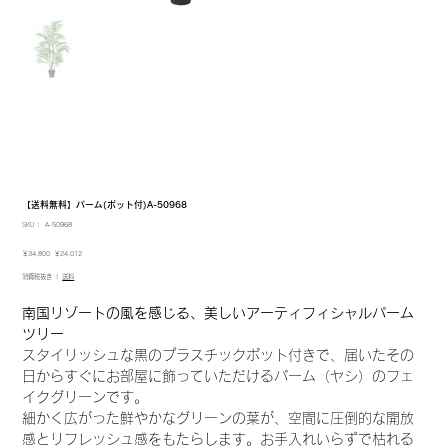
【送料無料】パーム(ポット付)A-50968
SKU：
SKU：
A-50968
A-
50968
元
セ
￥34,800
￥24,012
の
ー
消費税抜き
|
送料
価
ル
格
価
格
南国リゾートの風を感じる、美しいアーティフィシャルパーム
ツリー
スタイリッシュな黒のプラスチックポット付きで、届いたその
日からすぐにお部屋に飾っていただけるパーム（ヤシ）のフェ
イクグリーンです。
細かく広がった鮮やかなグリーンの葉が、空間に圧倒的な開放
感とリフレッシュ感をもたらします。お手入れいらずで枯れる