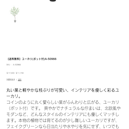
【送料無料】ユーカリ(ポット付)A-50966
SKU：
SKU：
A-50966
A-
50966
元
セ
￥17,000
￥11,730
の
ー
消費税抜き
|
送料
価
ル
格
価
格
丸い葉と軽やかな枝ぶりが可愛い、インテリアを優しく彩るユ
ーカリ。
コインのように丸く愛らしい葉がふんわりと広がる、ユーカリ
（ポット付）です。 爽やかでナチュラルな佇まいは、北欧風や
モダンなど、どんなスタイルのインテリアにも優しくマッチし
ます。本物の植物では育てるのが少し難しいユーカリですが、
フェイクグリーンなら日当たりや水やりを気にせず、いつでも