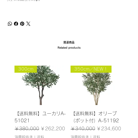
サイズ：H118 W60 ポット:H12 φ15
関連商品
Related products
300cm
350cm／NEW！
【送料無料】ユーカリA-
【送料無料】オリーブ
51021
（ポット付）A-51192
通常価格
セール価格
通常価格
セール価格
￥380,000
￥262,200
￥340,000
￥234,600
消費税抜き
|
送料
消費税抜き
|
送料