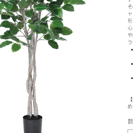
そ
ャ
形
心
や
ラ
【
め