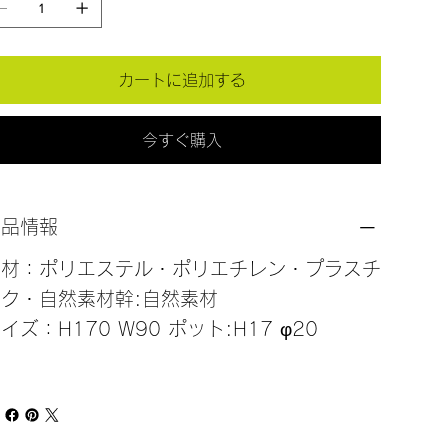
カートに追加する
今すぐ購入
商品情報
素材：ポリエステル・ポリエチレン・プラスチ
ク・自然素材幹:自然素材
イズ：H170 W90 ポット:H17 φ20