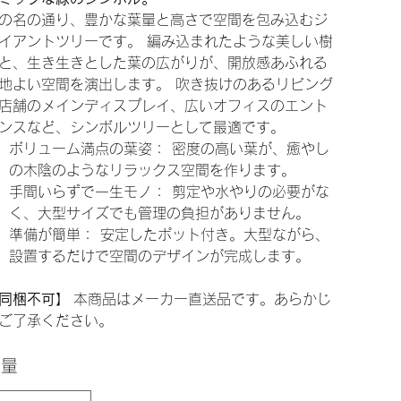
の名の通り、豊かな葉量と高さで空間を包み込むジ
イアントツリーです。 編み込まれたような美しい樹
と、生き生きとした葉の広がりが、開放感あふれる
地よい空間を演出します。 吹き抜けのあるリビング
店舗のメインディスプレイ、広いオフィスのエント
ンスなど、シンボルツリーとして最適です。
ボリューム満点の葉姿： 密度の高い葉が、癒やし
の木陰のようなリラックス空間を作ります。
手間いらずで一生モノ： 剪定や水やりの必要がな
く、大型サイズでも管理の負担がありません。
準備が簡単： 安定したポット付き。大型ながら、
設置するだけで空間のデザインが完成します。
同梱不可】
本商品はメーカー直送品です。あらかじ
ご了承ください。
数量