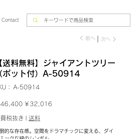
Contact
前へ
次へ
【送料無料】ジャイアントツリー
（ポット付）A-50914
SKU：
KU：
A-50914
A-
50914
セ
46,400
￥32,016
ー
ル
価
消費税抜き
|
送料
格
倒的な存在感。空間をドラマチックに変える、ダイ
ミックな緑のシンボル。