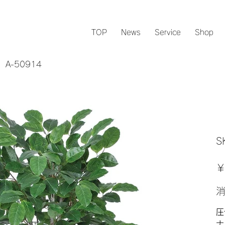
TOP
News
Service
Shop
-50914
S
元
￥
の
価
格
圧
ナ