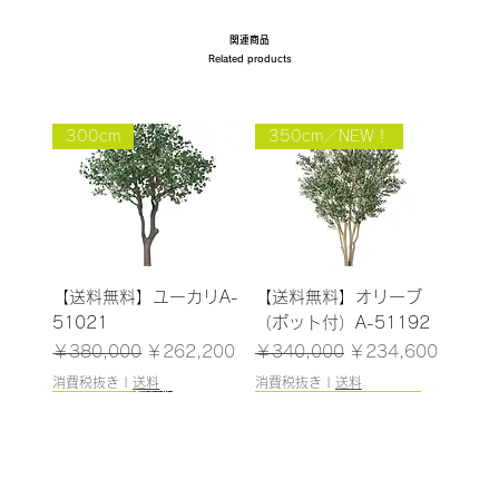
関連商品
Related products
300cm
350cm／NEW！
【送料無料】ユーカリA-
【送料無料】オリーブ
51021
（ポット付）A-51192
通常価格
セール価格
通常価格
セール価格
￥380,000
￥262,200
￥340,000
￥234,600
消費税抜き
|
送料
消費税抜き
|
送料
151cm
130cm
148cm
93cm
108cm/残りわずか
125cm
183cm
155cm
115cm
145cm
100cm
126cm/残りわずか
160cm
243cm/残りわずか