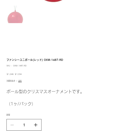
ファンシーユニボール(レッド) OXM-1487-RD
SKU：
SKU：
OXM-1487-RD
OXM-
1487-
元
セ
￥1,246
￥1,034
RD
の
ー
消費税抜き
|
送料
価
ル
格
価
格
ボール型のクリスマスオーナメントです。
（1ヶ/パック）
数量