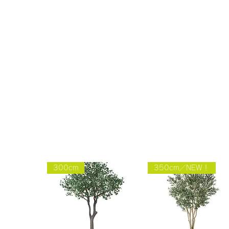
300cm
350cm／NEW！