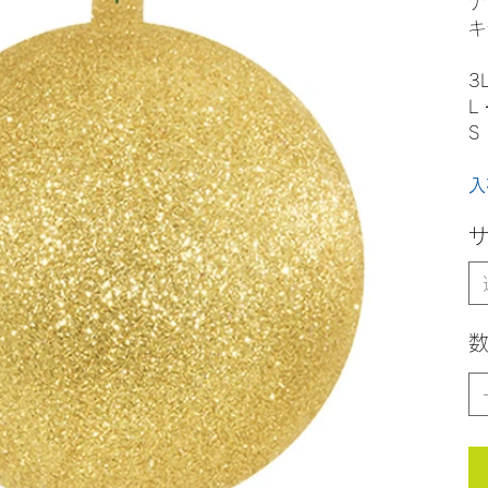
ナ
キ
3
L
S
入