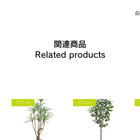
関連商品
Related products
151cm
155cm