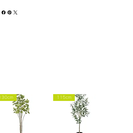
130cm
115cm