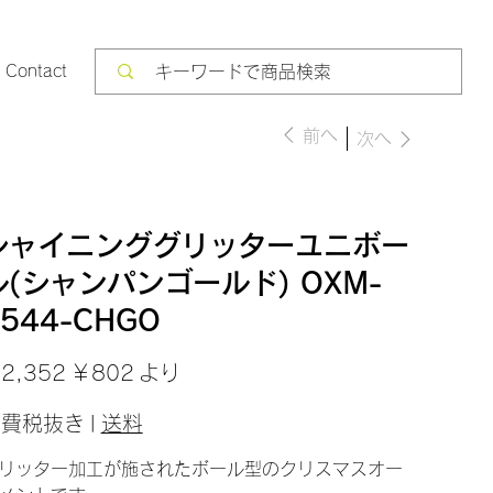
Contact
前へ
次へ
シャイニンググリッターユニボー
ル(シャンパンゴールド) OXM-
544-CHGO
セ
2,352
￥802
より
ー
ル
価
消費税抜き
|
送料
格
リッター加工が施されたボール型のクリスマスオー