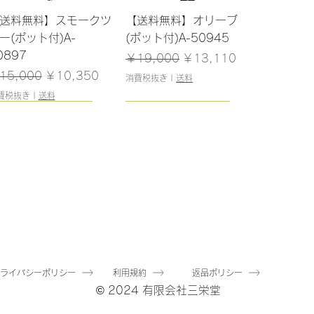
クイックビュー
クイックビュー
送料無料】スモークツ
【送料無料】オリーブ
ー(ポット付)A-
(ポット付)A-50945
0897
通常価格
セール価格
￥19,000
￥13,110
常価格
セール価格
15,000
￥10,350
消費税抜き
|
送料
費税抜き
|
送料
108cm/残りわずか
126cm/残りわずか
クイックビュー
クイックビュー
送料無料】モンステラ
【送料無料】ファーンツ
ポット付)A-50856
リー(ポット付)A-
51081
常価格
セール価格
20,000
￥13,800
通常価格
セール価格
￥22,000
￥15,180
費税抜き
|
送料
プライバシーポリシー
利用規約
返品ポリシー
消費税抜き
|
送料
© 2024 有限会社三栄堂