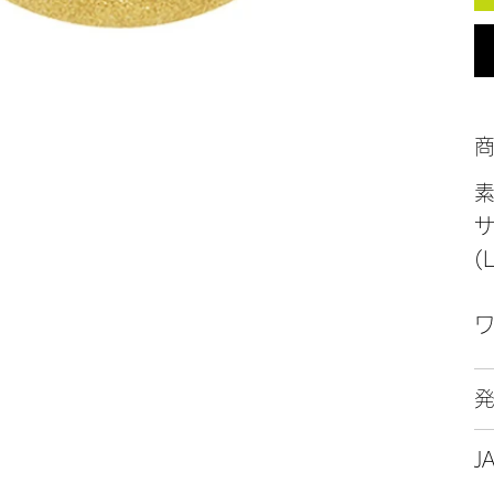
サ
(
(
J