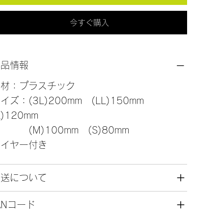
今すぐ購入
商品情報
素材：プラスチック
イズ：(3L)200mm (LL)150mm
L)120mm
M)100mm (S)80mm
ワイヤー付き
発送について
ANコード