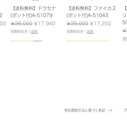
クイックビュー
クイックビュー
ブ
【送料無料】ドラセナ
【送料無料】ファイカス
【
2
(ポット付)A-51079
(ポット付)A-51043
リ
5
格
通常価格
セール価格
通常価格
セール価格
00
￥26,000
￥17,940
￥25,000
￥17,250
通
￥
消費税抜き
|
送料
消費税抜き
|
送料
消
93cm
183cm
100cm
243cm/残りわずか
クイックビュー
クイックビュー
クイックビュー
クイックビュー
ン
ラー
【送料無料】アロカシア
【送料無料】シェフレラ
【送料無料】ベビーシェ
【送料無料】エバーフレ
【
9
(ポット付)A-51069
(ポット付)A-51177
フレラ(ポット付)A-
ッシュ(ポット付)A-
(
50757
51174
格
格
通常価格
通常価格
セール価格
セール価格
通
￥15,000
￥29,800
￥10,350
￥20,562
￥
通常価格
通常価格
セール価格
セール価格
￥15,500
￥29,000
￥10,695
￥20,010
消費税抜き
消費税抜き
|
|
送料
送料
消
特定商取引法に基づく表記
消費税抜き
消費税抜き
|
|
送料
送料