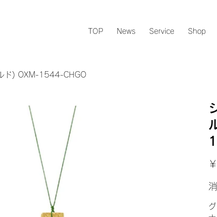
TOP
News
Service
Shop
 OXM-1544-CHGO
1
元
￥
の
価
格
グ