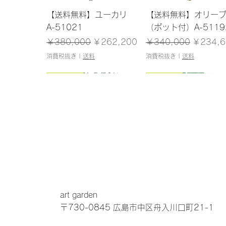
クイックビュー
クイックビュー
【送料無料】ユーカリ
【送料無料】オリー
A-51021
（ポット付）A-5119
通常価格
セール価格
通常価格
セール価
￥380,000
￥262,200
￥340,000
￥234,6
消費税抜き
|
送料
消費税抜き
|
送料
148cm
125cm
145cm
160cm
クイックビュー
クイックビュー
クイックビュー
クイックビュー
【送料無料】シェフレラ
【送料無料】アガベ(ポ
【送料無料】ファー
【送料無料】ウンベ
(ポット付)A-50859
ット付)A-51131
(ポット付)A-50931
タ(ポット付)A-5103
通常価格
通常価格
セール価格
セール価格
通常価格
通常価格
セール価
セール価
￥29,000
￥47,000
￥20,010
￥32,430
￥38,000
￥33,000
￥26,220
￥22,770
art garden
消費税抜き
消費税抜き
|
|
送料
送料
消費税抜き
消費税抜き
|
|
送料
送料
〒730-0845 広島市中区舟入川口町21-1