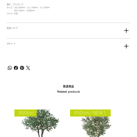
素材：プラスチック
サイズ：(3L)200mm (LL)150mm (L)120mm
(M)100mm (S)80mm
ワイヤー付き
発送について
JANコード
関連商品
Related products
300cm
350cm／NEW！