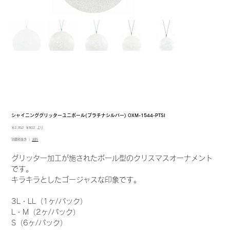
シャイニンググリッターユニボール(プラチナシルバー) OXM-1544-PTSI
元
セ
￥2,352
￥802
より
の
ー
消費税抜き
|
送料
価
ル
格
価
格
グリッター加工が施されたボール型のクリスマスオーナメント
です。
キラキラとしたゴージャスな印象です。
3L・LL（1ヶ/パック）
L・M（2ヶ/パック）
S（6ヶ/パック）