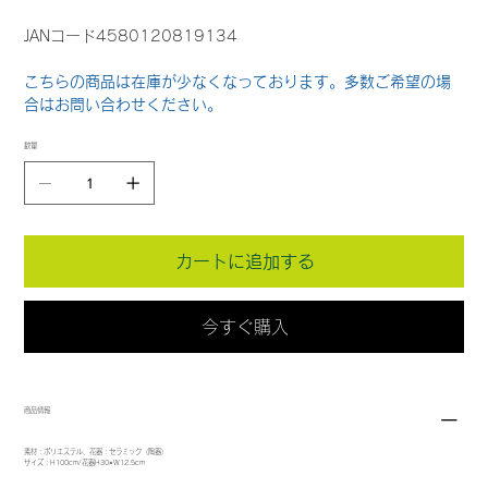
JANコード4580120819134
こちらの商品は在庫が少なくなっております。多数ご希望の場
合はお問い合わせください。
数量
カートに追加する
今すぐ購入
商品情報
素材：ポリエステル、花器：セラミック（陶器）
サイズ：H100cm/花器H30×W12.5cm