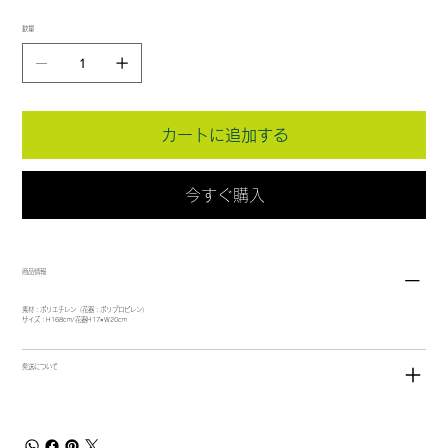
数量
カートに追加する
今すぐ購入
商品情報
素材：ポリエチレン（花器：ポリプロピレン）
サイズ：H168cm/花器H17×W20cm
発送について