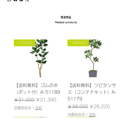
関連商品
Related products
170cm
190cm
【送料無料】ゴムの木
【送料無料】ツピタンサ
（ポット付）A-51189
ス（コンテナキット）A-
51179
通常価格
セール価格
￥31,000
￥21,390
通常価格
セール価格
￥38,000
￥26,220
消費税抜き
|
送料
消費税抜き
|
送料
185cm
187cm
150cm
165cm
200cm
145cm
184cm
185cm
210cm
150cm
185cm
180cm
120cm
120cm