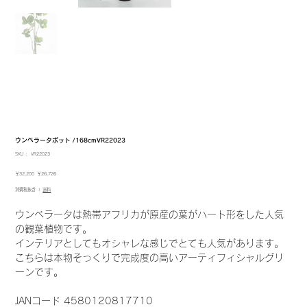
ウンベラータポット /168cmVR22023
SKU：
SKU：
VR22023
VR22023
元
セ
￥32,200
￥26,726
の
ー
消費税抜き
|
送料
価
ル
格
価
格
ウンベラータは熱帯アフリカが原産の葉がハート形をした人気
の観葉植物です。
インテリアとしてもオシャレな感じでとても人気があります。
こちらは本物そっくりで完成度の高いアーティフィシャルグリ
ーンです。
JANコード 4580120817710