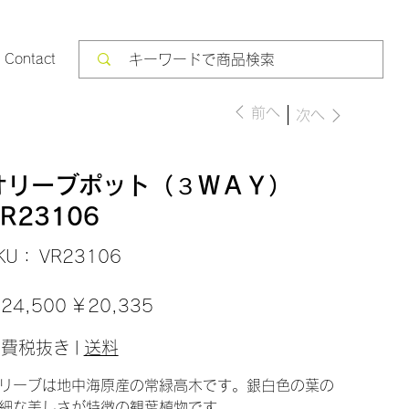
Contact
前へ
次へ
オリーブポット（３ＷＡＹ）
R23106
SKU：
KU：
VR23106
VR23106
セ
24,500
￥20,335
ー
ル
価
消費税抜き
|
送料
格
リーブは地中海原産の常緑高木です。銀白色の葉の
細な美しさが特徴の観葉植物です。