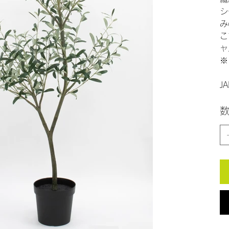
シ
み
こ
ャ
※
J