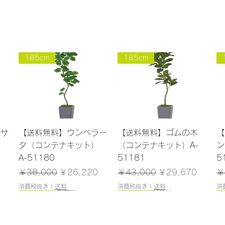
185cm
185cm
クイックビュー
クイックビュー
ンサ
【送料無料】ウンベラー
【送料無料】ゴムの木
【
）
タ（コンテナキット）
（コンテナキット）A-
ン
A-51180
51181
5
格
通常価格
セール価格
通常価格
セール価格
通
￥38,000
￥26,220
￥43,000
￥29,670
￥
消費税抜き
|
送料
消費税抜き
|
送料
消
165cm
184cm
185cm
120cm