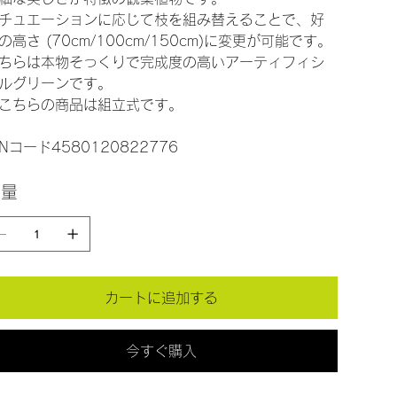
チュエーションに応じて枝を組み替えることで、好
の高さ (70cm/100cm/150cm)に変更が可能です。
ちらは本物そっくりで完成度の高いアーティフィシ
ルグリーンです。
こちらの商品は組立式です。
ANコード4580120822776
数量
カートに追加する
今すぐ購入