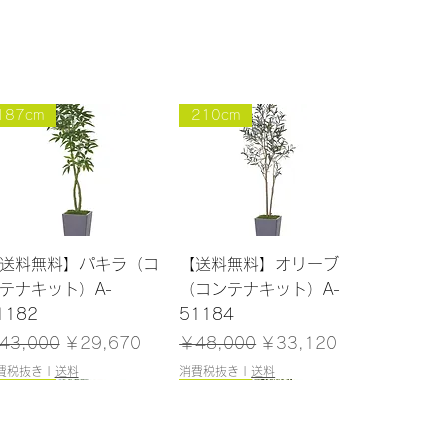
187cm
210cm
クイックビュー
クイックビュー
送料無料】パキラ（コ
【送料無料】オリーブ
テナキット）A-
（コンテナキット）A-
1182
51184
常価格
セール価格
通常価格
セール価格
43,000
￥29,670
￥48,000
￥33,120
費税抜き
|
送料
消費税抜き
|
送料
200cm
180cm